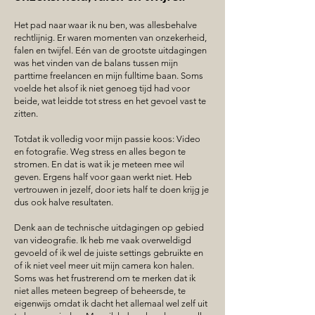
Het pad naar waar ik nu ben, was allesbehalve
rechtlijnig. Er waren momenten van onzekerheid,
falen en twijfel. Eén van de grootste uitdagingen
was het vinden van de balans tussen mijn
parttime freelancen en mijn fulltime baan. Soms
voelde het alsof ik niet genoeg tijd had voor
beide, wat leidde tot stress en het gevoel vast te
zitten.
Totdat ik volledig voor mijn passie koos: Video
en fotografie. Weg stress en alles begon te
stromen. En dat is wat ik je meteen mee wil
geven. Ergens half voor gaan werkt niet. Heb
vertrouwen in jezelf, door iets half te doen krijg je
dus ook halve resultaten.
Denk aan de technische uitdagingen op gebied
van videografie. Ik heb me vaak overweldigd
gevoeld of ik wel de juiste settings gebruikte en
of ik niet veel meer uit mijn camera kon halen.
Soms was het frustrerend om te merken dat ik
niet alles meteen begreep of beheersde, te
eigenwijs omdat ik dacht het allemaal wel zelf uit