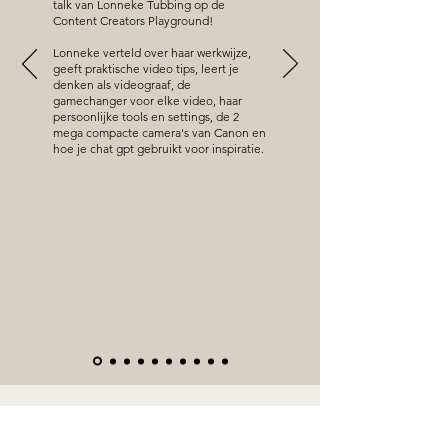
talk van Lonneke Tubbing op de
Content Creators Playground!
Lonneke verteld over haar werkwijze,
geeft praktische video tips, leert je
denken als videograaf, de
gamechanger voor elke video, haar
persoonlijke tools en settings, de 2
mega compacte camera's van Canon en
hoe je chat gpt gebruikt voor inspiratie.