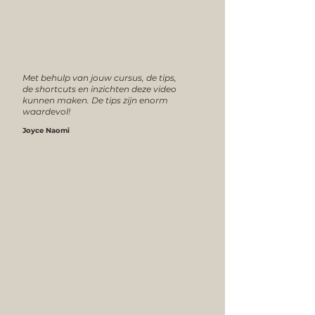
Met behulp van jouw cursus, de tips,
de shortcuts en inzichten deze video
kunnen maken. De tips zijn enorm
waardevol!
Joyce Naomi