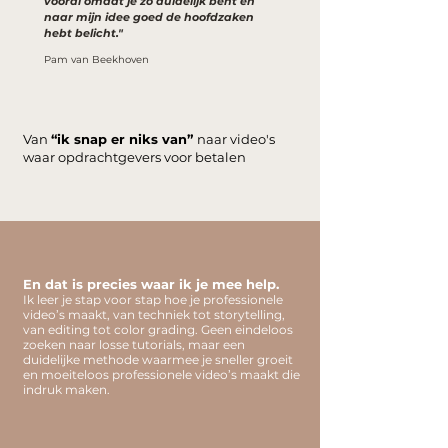
vooral omdat je zo duidelijk bent en
naar mijn idee goed de hoofdzaken
hebt belicht."
Pam van Beekhoven
Van
“ik snap er niks van”
naar video's
waar opdrachtgevers voor betalen
En dat is precies waar ik je mee help.
Ik leer je stap voor stap hoe je professionele
video’s maakt, van techniek tot storytelling,
van editing tot color grading. Geen eindeloos
zoeken naar losse tutorials, maar een
duidelijke methode waarmee je sneller groeit
en moeiteloos professionele video’s maakt die
indruk maken.​​