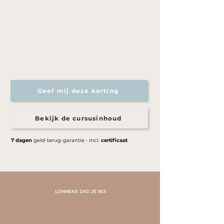
Geef mij deze korting
Bekijk de cursusinhoud
7 dagen
geld-terug-garantie • incl.
certificaat
LONNEKE ZAG JE BIJ: