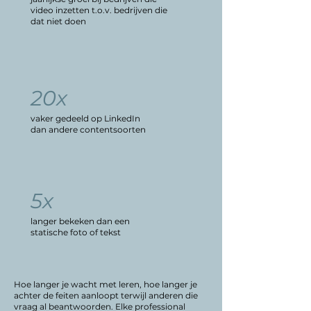
video inzetten t.o.v. bedrijven die
dat niet doen
20x
vaker gedeeld op LinkedIn
dan andere contentsoorten
5x
langer bekeken dan een
statische foto of tekst
Hoe langer je wacht met leren, hoe langer je
achter de feiten aanloopt terwijl anderen die
vraag al beantwoorden. Elke professional