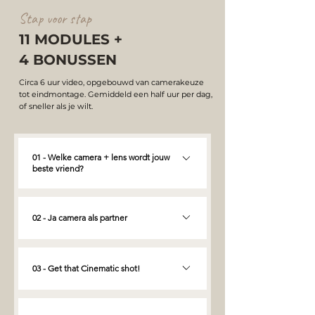
Stap voor stap
11 MODULES +
4 BONUSSEN
Circa 6 uur video, opgebouwd van camerakeuze
tot eindmontage. Gemiddeld een half uur per dag,
of sneller als je wilt.
01 - Welke camera + lens wordt jouw
beste vriend?
• Waar moet je op letten als je een camera
koopt?• Nog geen budget maar wel een
02 - Ja camera als partner
telefoon?• Budget vriendelijk apparatuur•
Algemeen apparatuur: als je goed wilt
• De belangrijkste video functies van een
investeren• Wat heb je verder nodig om
camera: voorkom beginners fouten•
03 - Get that Cinematic shot!
te beginnen?
Frame rate: Bewegingssnelheid van je
beelden• Sluitertijd: pak die cinematische
• De 5 geheimen voor de mooiste
motion blur• Diafragma: lichtcontrole en
compositie• De regel van derden: houd je