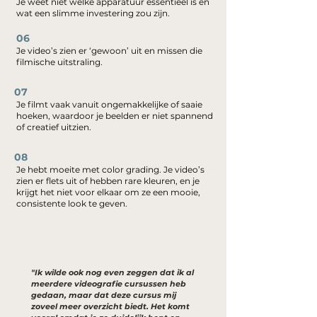
Je weet niet welke apparatuur essentieel is en
wat een slimme investering zou zijn.
06
Je video’s zien er ‘gewoon’ uit en missen die
filmische uitstraling.
07
Je filmt vaak vanuit ongemakkelijke of saaie
hoeken, waardoor je beelden er niet spannend
of creatief uitzien.
08
Je hebt moeite met color grading. Je video’s
zien er flets uit of hebben rare kleuren, en je
krijgt het niet voor elkaar om ze een mooie,
consistente look te geven.
"Ik wilde ook nog even zeggen dat ik al
meerdere videografie cursussen heb
gedaan, maar dat deze cursus mij
zoveel meer overzicht biedt. Het komt