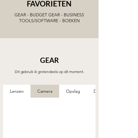
FAVORIETEN
GEAR - BUDGET GEAR - BUSINESS
TOOLS/SOFTWARE - BOEKEN
GEAR
Dit gebruik ik grotendeels op dit moment.
Lenzen
Camera
Opslag
Drones