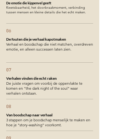
De emotie die kippenvel geeft
Kwetsbaarheid, het doorbraakmoment, verbinding
tussen mensen en kleine details die het echt maken.
06
De fouten die je verhaal kapotmaken
Verhaal en boodschap die niet matchen, overdreven
emotie, en alleen successen laten zien.
07
Verhalen vinden die echt raken
De juiste vragen om voorbij de oppervlakte te
komen en "the dark night of the soul" waar
verhalen ontstaan.
08
Van boodschap naar verhaal
3 stappen om je boodschap menselijk te maken en
hoe je "story-washing" voorkomt.
09