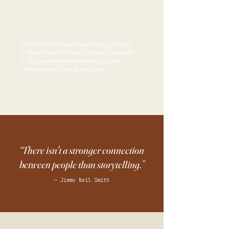
✓ Hoe dit écht werkt, vanuit psychologie
✓ Vanuit hoe het brein verhalen verwerkt
✓ Je snapt waarom mensen jou gaan
vertrouwen en hoe jij dat stuurt
“There isn't a stronger connection
between people than storytelling.”
— Jimmy Neil Smith