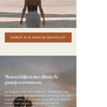
SCHRIJF JE IN VOOR DE WACHTLIJST
STEL JE EENS VOOR
Mensen kijken niet alleen. Ze
gaan je vertrouwen.
Ze reageren met "dit voelde ik", "dit ben ik", "dit
kwam binnen". En daarna komen ze terug, niet voor
nog een video, maar omdat ze jou geloven. Klanten
komen naar jou toe, zonder dat je hoeft te
overtuigen. Niet omdat je viral gaat. Maar omdat je