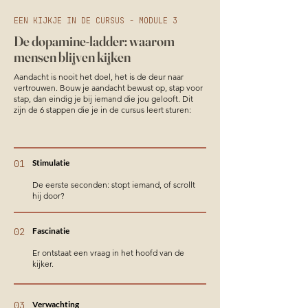
EEN KIJKJE IN DE CURSUS - MODULE 3
De dopamine-ladder: waarom
mensen blijven kijken
Aandacht is nooit het doel, het is de deur naar
vertrouwen. Bouw je aandacht bewust op, stap voor
stap, dan eindig je bij iemand die jou gelooft. Dit
zijn de 6 stappen die je in de cursus leert sturen:
01
Stimulatie
De eerste seconden: stopt iemand, of scrollt
hij door?
02
Fascinatie
Er ontstaat een vraag in het hoofd van de
kijker.
03
Verwachting