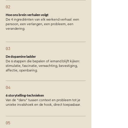
02
Hoe ons brein verhalen volgt
De 4 ingrediënten van elk werkend verhaal: een
persoon, een verlangen, een probleem, een
verandering.
03
De dopamine ladder
De 6 stappen die bepalen of iemand blijft kijken:
stimulatie, fascinatie, verwachting, bevestiging,
affectie, openbaring.
04
6 storytelling-technieken
Van de "dans" tussen context en probleem tot je
unieke invalshoek en de hook, direct toepasbaar.
05