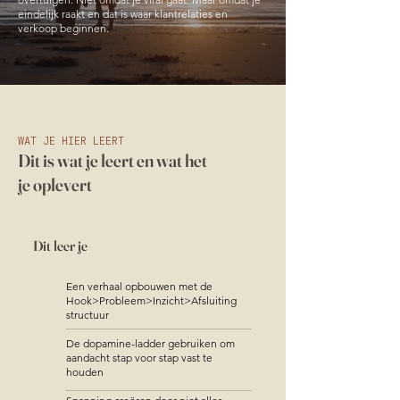
eindelijk raakt en dat is waar klantrelaties en
verkoop beginnen.
WAT JE HIER LEERT
Dit is wat je leert en wat het
je oplevert
Dit leer je
Een verhaal opbouwen met de
Hook>Probleem>Inzicht>Afsluiting
structuur
De dopamine-ladder gebruiken om
aandacht stap voor stap vast te
houden