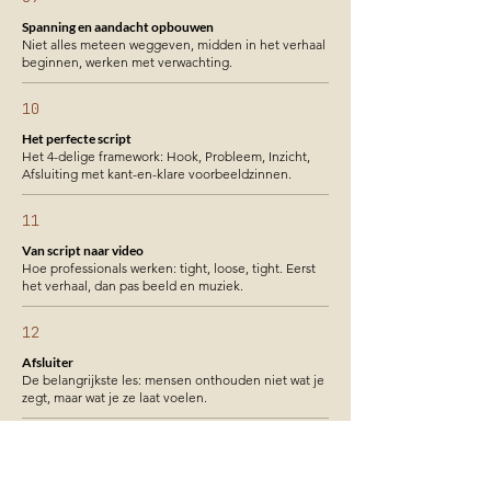
Spanning en aandacht opbouwen
Niet alles meteen weggeven, midden in het verhaal
beginnen, werken met verwachting.
10
Het perfecte script
Het 4-delige framework: Hook, Probleem, Inzicht,
Afsluiting met kant-en-klare voorbeeldzinnen.
11
Van script naar video
Hoe professionals werken: tight, loose, tight. Eerst
het verhaal, dan pas beeld en muziek.
12
Afsluiter
De belangrijkste les: mensen onthouden niet wat je
zegt, maar wat je ze laat voelen.
+
Bonus EXTRA
- Uitgebreide hook-voorbeelden uit module 10 om