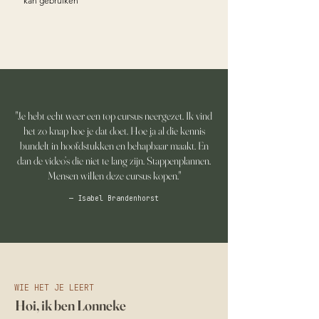
kan gebruiken
"Je hebt echt weer een top cursus neergezet. Ik vind
het zo knap hoe je dat doet. Hoe ja al die kennis
bundelt in hoofdstukken en behapbaar maakt. En
dan de video’s die niet te lang zijn. Stappenplannen.
Mensen willen deze cursus kopen."
— Isabel Brandenhorst
WIE HET JE LEERT
Hoi, ik ben Lonneke