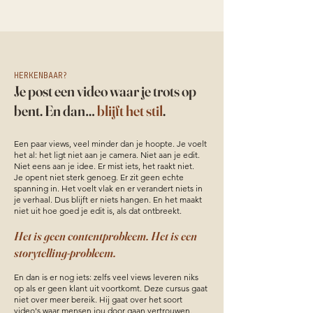
HERKENBAAR?
Je post een video waar je trots op
bent. En dan…
blijft het stil
.
Een paar views, veel minder dan je hoopte. Je voelt
het al: het ligt niet aan je camera. Niet aan je edit.
Niet eens aan je idee. Er mist iets, het raakt niet.
Je opent niet sterk genoeg. Er zit geen echte
spanning in. Het voelt vlak en er verandert niets in
je verhaal. Dus blijft er niets hangen. En het maakt
niet uit hoe goed je edit is, als dat ontbreekt.
Het is geen contentprobleem. Het is een
storytelling-probleem.
En dan is er nog iets: zelfs veel views leveren niks
op als er geen klant uit voortkomt. Deze cursus gaat
niet over meer bereik. Hij gaat over het soort
video's waar mensen jou door gaan vertrouwen.