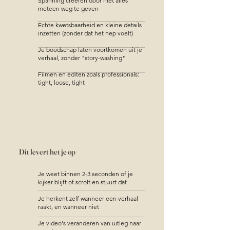
Spanning creëren door niet alles
meteen weg te geven
Echte kwetsbaarheid en kleine details
inzetten (zonder dat het nep voelt)
Je boodschap laten voortkomen uit je
verhaal, zonder "story-washing"
Filmen en editen zoals professionals:
tight, loose, tight
Dit levert het je op
Je weet binnen 2-3 seconden of je
kijker blijft of scrolt en stuurt dat
Je herkent zelf wanneer een verhaal
raakt, en wanneer niet
Je video's veranderen van uitleg naar