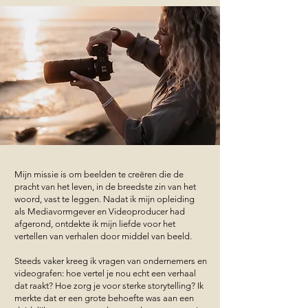
De afgelopen 8 jaar heb ik mij enorm ontwikkeld op
gebied van videografie. Het blijft zo een mooie reis om
je creativiteit en talenten los laten gaan.
Mijn missie is om beelden te creëren die de
pracht van het leven, in de breedste zin van het
woord, vast te leggen. Nadat ik mijn opleiding
als Mediavormgever en Videoproducer had
afgerond, ontdekte ik mijn liefde voor het
vertellen van verhalen door middel van beeld.
Steeds vaker kreeg ik vragen van ondernemers en
videografen: hoe vertel je nou echt een verhaal
dat raakt? Hoe zorg je voor sterke storytelling? Ik
merkte dat er een grote behoefte was aan een