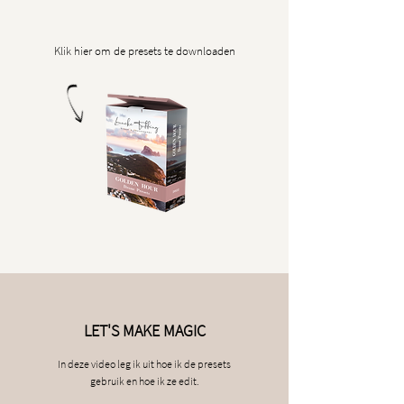
Klik hier om de presets te downloaden
LET'S MAKE MAGIC
In deze video leg ik uit hoe ik de presets
gebruik en hoe ik ze edit.