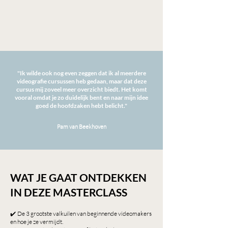
"Ik wilde ook nog even zeggen dat ik al meerdere
videografie cursussen heb gedaan, maar dat deze
cursus mij zoveel meer overzicht biedt. Het komt
vooral omdat je zo duidelijk bent en naar mijn idee
goed de hoofdzaken hebt belicht."
Pam van Beekhoven
WAT JE GAAT ONTDEKKEN
IN DEZE MASTERCLASS
✔️
De 3 grootste valkuilen van beginnende videomakers
en hoe je ze vermijdt.