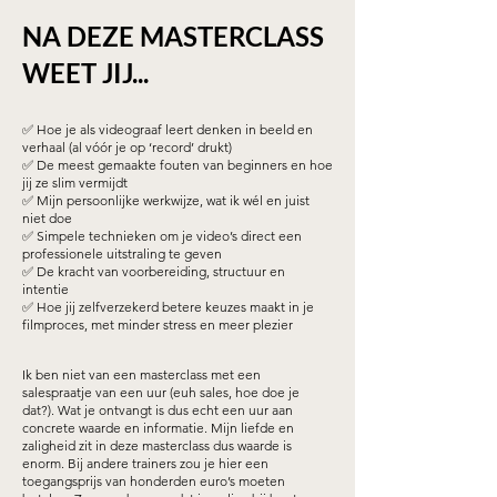
NA DEZE MASTERCLASS
WEET JIJ...
​✅ Hoe je als videograaf leert denken in beeld en
verhaal (al vóór je op ‘record’ drukt)
✅ De meest gemaakte fouten van beginners en hoe
jij ze slim vermijdt
✅ Mijn persoonlijke werkwijze, wat ik wél en juist
niet doe
✅ Simpele technieken om je video’s direct een
professionele uitstraling te geven
✅ De kracht van voorbereiding, structuur en
intentie
✅ Hoe jij zelfverzekerd betere keuzes maakt in je
filmproces, met minder stress en meer plezier
Ik ben niet van een masterclass met een
salespraatje van een uur (euh sales, hoe doe je
dat?). Wat je ontvangt is dus echt een uur aan
concrete waarde en informatie. Mijn liefde en
zaligheid zit in deze masterclass dus waarde is
enorm. Bij andere trainers zou je hier een
toegangsprijs van honderden euro’s moeten