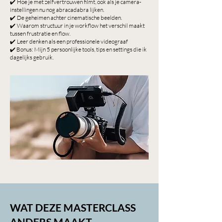
✔️
Hoe je met zelfvertrouwen filmt, ook als je camera-
instellingen nu nog abracadabra lijken.
✔️
De geheimen achter cinematische beelden.
✔️
Waarom structuur in je workflow het verschil maakt
tussen frustratie en flow.
✔️
Leer denken als een professionele videograaf
✔️
Bonus: Mijn 5 persoonlijke tools, tips en settings die ik
dagelijks gebruik.
WAT DEZE MASTERCLASS
ANDERS MAAKT