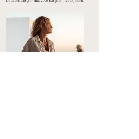
betalen. Zorg er dus voor dat je er live bij bent.
LONNEKE TUBBING ZAG JE BIJ: